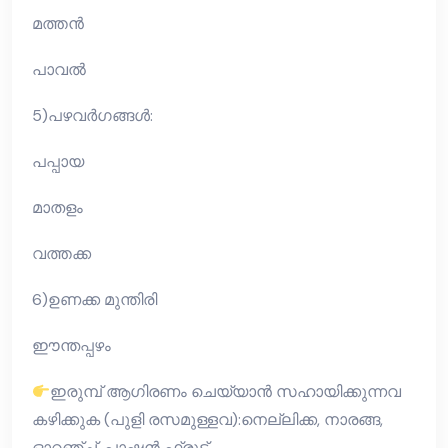
മത്തൻ
പാവൽ
5)പഴവർഗങ്ങൾ:
പപ്പായ
മാതളം
വത്തക്ക
6)ഉണക്ക മുന്തിരി
ഈന്തപ്പഴം
ഇരുമ്പ് ആഗിരണം ചെയ്യാൻ സഹായിക്കുന്നവ
കഴിക്കുക (പുളി രസമുള്ളവ):നെല്ലിക്ക, നാരങ്ങ,
ഓറഞ്ച്, പാഷൻ ഫ്രൂട്ട്