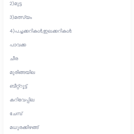
2)മുട്ട
3)മത്സ്യം
4)പച്ചക്കറികൾ,ഇലക്കറികൾ:
പാവക്ക
ചീര
മുരിങ്ങയില
ബീറ്റ്റൂട്ട്
കറിവേപ്പില
ചേമ്പ്
മധുരക്കിഴങ്ങ്